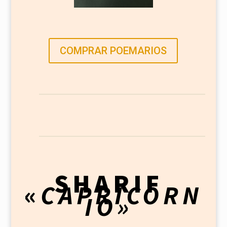
COMPRAR POEMARIOS
SHARIF
«
CAPRICORN
IO»